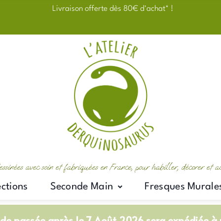
5€ offerts sur votre première commande avec le code "bienvenue"
essinées avec soin et fabriquées en France, pour habiller, décorer et 
ections
Seconde Main
Fresques Murale
e passée après le 7 Août 2026 sera expédiée à p