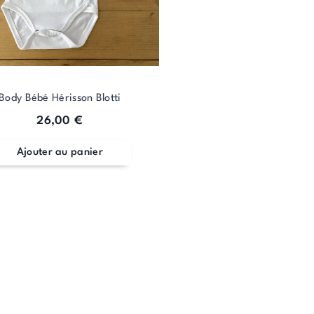
être
choisies
sur
la
page
du
Body Bébé Hérisson Blotti
produit
26,00
€
Ajouter au panier