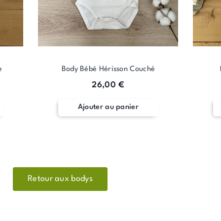
être
être
choisies
choisies
sur
sur
la
la
page
page
du
du
e
Body Bébé Hérisson Couché
produit
produit
26,00
€
Ajouter au panier
Retour aux bodys