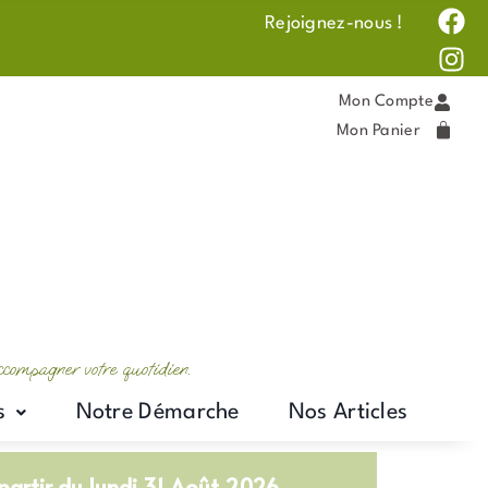
F
I
 !
Rejoignez-nous !
a
n
c
s
e
t
Mon Compte
b
a
Mon Panier
o
g
o
r
k
a
m
accompagner votre quotidien.
s
Notre Démarche
Nos Articles
artir du lundi 31 Août 2026.