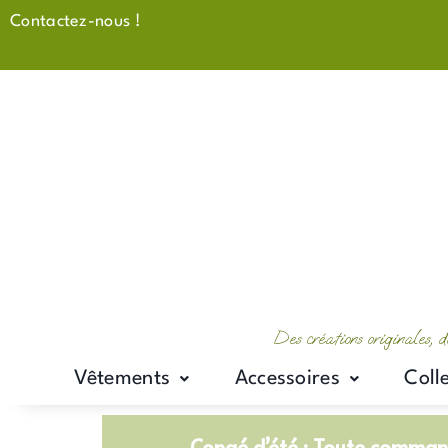
Aller
Contactez-nous !
au
contenu
Des créations originales, d
Vêtements
Accessoires
Coll
Congé d’été : Toute command