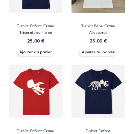
options
options
options
options
peuvent
peuvent
peuvent
peuvent
être
être
être
être
choisies
choisies
choisies
choisies
T-shirt Enfant Crâne
T-shirt Bébé Crâne
sur
sur
sur
sur
Triceratops – bleu
Allosaurus
la
la
la
la
25,00
€
25,00
€
page
page
page
page
du
du
du
du
Ajouter au panier
Ajouter au panier
produit
produit
produit
produit
T-shirt Enfant Crâne
T-shirt Enfant