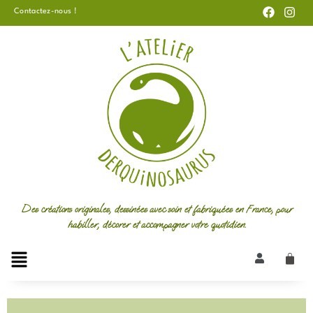
F
I
Aller
Contactez-nous !
a
n
au
c
s
e
t
contenu
b
a
o
g
o
r
k
a
m
Des créations originales, dessinées avec soin et fabriquées en France, pour
habiller, décorer et accompagner votre quotidien.