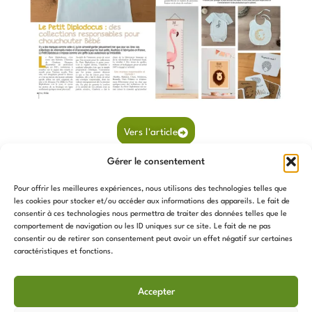
Vers l'article
Gérer le consentement
NB : L’Atelier Derquinosaurus est le nouveau nom de notre ancien site Le Petit
Pour offrir les meilleures expériences, nous utilisons des technologies telles que
les cookies pour stocker et/ou accéder aux informations des appareils. Le fait de
Diplodocus.
consentir à ces technologies nous permettra de traiter des données telles que le
comportement de navigation ou les ID uniques sur ce site. Le fait de ne pas
consentir ou de retirer son consentement peut avoir un effet négatif sur certaines
caractéristiques et fonctions.
Accepter