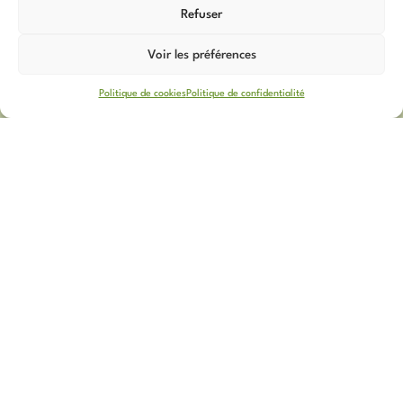
Refuser
Voir les préférences
Politique de cookies
Politique de confidentialité
À propos
Aide
Mentions Légales
Livraison et Retours
CGV
Guide des Tailles
Politique de
Mon compte
confidentialité
Voir les avis Google
Contact