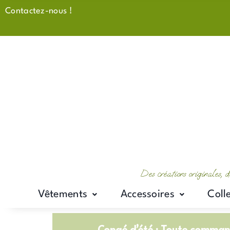
Aller
Contactez-nous !
au
contenu
Des créations originales, d
Vêtements
Accessoires
Coll
Congé d’été : Toute command