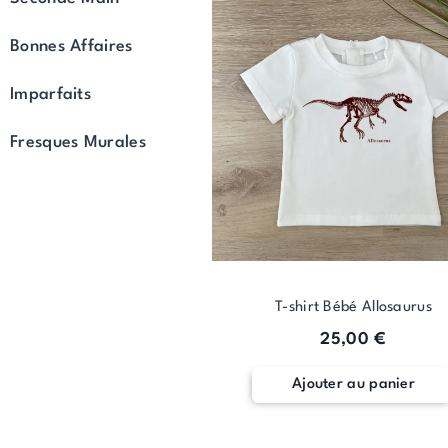
d
pr
Bonnes Affaires
1
à
Imparfaits
2
Fresques Murales
T-shirt Bébé Allosaurus
25,00
€
Ajouter au panier