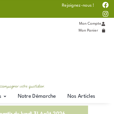
F
I
Rejoignez-nous !
a
n
c
s
e
t
Mon Compte
b
a
Mon Panier
o
g
o
r
k
a
m
accompagner votre quotidien.
s
Notre Démarche
Nos Articles
artir du lundi 31 Août 2026.