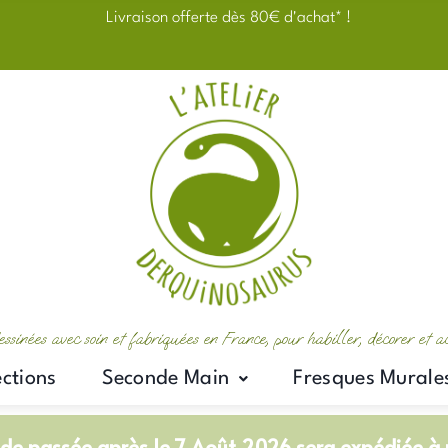
Livraison offerte dès 80€ d'achat* !
essinées avec soin et fabriquées en France, pour habiller, décorer et 
ections
Seconde Main
Fresques Murale
e passée après le 7 Août 2026 sera expédiée à p