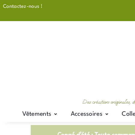
Aller
Contactez-nous !
au
contenu
Des créations originales, d
Vêtements
Accessoires
Coll
Congé d’été : Toute command