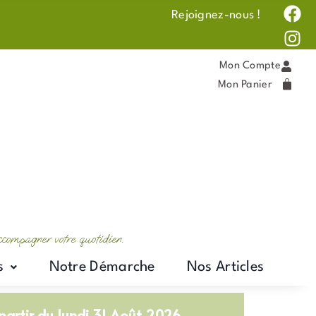
F
I
Rejoignez-nous !
a
n
c
s
e
t
Mon Compte
b
a
Mon Panier
o
g
o
r
k
a
m
accompagner votre quotidien.
s
Notre Démarche
Nos Articles
artir du lundi 31 Août 2026.