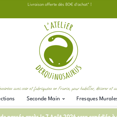
Livraison offerte dès 80€ d'achat* !
essinées avec soin et fabriquées en France, pour habiller, décorer et 
ections
Seconde Main
Fresques Murale
e passée après le 7 Août 2026 sera expédiée à p