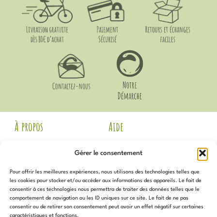
À propos
Aide
Mentions Légales
Livraison et Retours
Gérer le consentement
CGV
Guide des Tailles
Politique de
Mon compte
Pour offrir les meilleures expériences, nous utilisons des technologies telles que
confidentialité
Voir les avis Google
les cookies pour stocker et/ou accéder aux informations des appareils. Le fait de
Contact
consentir à ces technologies nous permettra de traiter des données telles que le
Newsletter
Notre Démarche
comportement de navigation ou les ID uniques sur ce site. Le fait de ne pas
Politique de cookies (UE)
consentir ou de retirer son consentement peut avoir un effet négatif sur certaines
caractéristiques et fonctions.