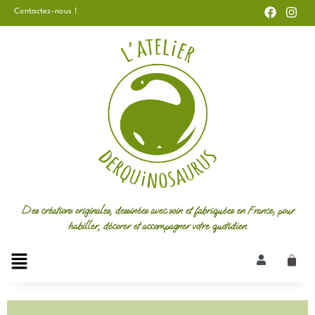
F
I
Aller
Contactez-nous !
a
n
au
c
s
e
t
contenu
b
a
o
g
o
r
k
a
m
Des créations originales, dessinées avec soin et fabriquées en France, pour
habiller, décorer et accompagner votre quotidien.