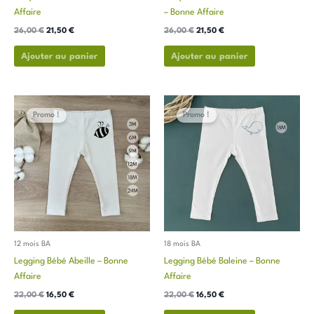
la
la
Affaire
– Bonne Affaire
page
page
26,00
€
21,50
€
26,00
€
21,50
€
du
du
produit
produit
Ajouter au panier
Ajouter au panier
Le
Le
Le
Le
Ce
Ce
prix
prix
prix
prix
Promo !
Promo !
produit
produit
initial
actuel
initial
actuel
a
a
était :
est :
était :
est :
22,00 €.
16,50 €.
22,00 €.
16,50 €.
plusieurs
plusieurs
variations.
variations.
Les
Les
options
options
peuvent
peuvent
être
être
choisies
choisies
12 mois BA
18 mois BA
sur
sur
Legging Bébé Abeille – Bonne
Legging Bébé Baleine – Bonne
la
la
Affaire
Affaire
page
page
22,00
€
16,50
€
22,00
€
16,50
€
du
du