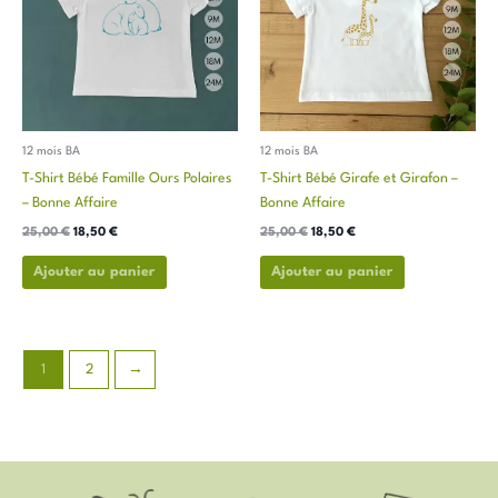
variations.
variations.
Les
Les
options
options
peuvent
peuvent
être
être
choisies
choisies
12 mois BA
12 mois BA
sur
sur
T-Shirt Bébé Famille Ours Polaires
T-Shirt Bébé Girafe et Girafon –
la
la
– Bonne Affaire
Bonne Affaire
page
page
25,00
€
18,50
€
25,00
€
18,50
€
du
du
produit
produit
Ajouter au panier
Ajouter au panier
1
2
→