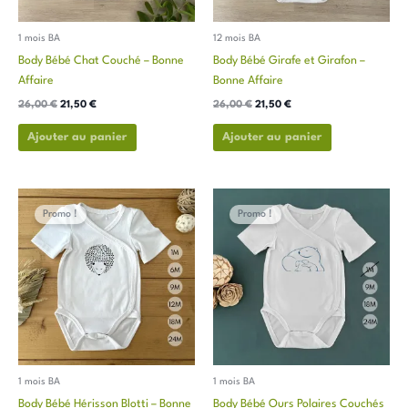
être
être
choisies
choisies
1 mois BA
12 mois BA
sur
sur
Body Bébé Chat Couché – Bonne
Body Bébé Girafe et Girafon –
la
la
Affaire
Bonne Affaire
page
page
26,00
€
21,50
€
26,00
€
21,50
€
du
du
produit
produit
Ajouter au panier
Ajouter au panier
Le
Le
Le
Le
Ce
Ce
prix
prix
prix
prix
Promo !
Promo !
produit
produit
initial
actuel
initial
actuel
a
a
était :
est :
était :
est :
26,00 €.
21,50 €.
26,00 €.
21,50 €.
plusieurs
plusieurs
variations.
variations.
Les
Les
options
options
peuvent
peuvent
être
être
choisies
choisies
1 mois BA
1 mois BA
sur
sur
Body Bébé Hérisson Blotti – Bonne
Body Bébé Ours Polaires Couchés