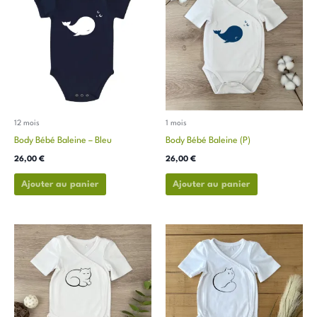
a
a
plusieurs
plusieurs
variations.
variations.
Les
Les
options
options
peuvent
peuvent
être
être
choisies
choisies
12 mois
1 mois
sur
sur
Body Bébé Baleine – Bleu
Body Bébé Baleine (P)
la
la
26,00
€
26,00
€
page
page
du
du
Ajouter au panier
Ajouter au panier
produit
produit
Ce
Ce
produit
produit
a
a
plusieurs
plusieurs
variations.
variations.
Les
Les