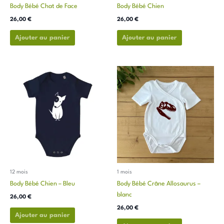
sur
sur
Body Bébé Chat de Face
Body Bébé Chien
la
la
26,00
€
26,00
€
page
page
du
du
Ajouter au panier
Ajouter au panier
produit
produit
Ce
Ce
produit
produit
a
a
plusieurs
plusieurs
variations.
variations.
Les
Les
options
options
peuvent
peuvent
être
être
choisies
choisies
12 mois
1 mois
sur
sur
Body Bébé Chien – Bleu
Body Bébé Crâne Allosaurus –
la
la
blanc
26,00
€
page
page
26,00
€
du
du
Ajouter au panier