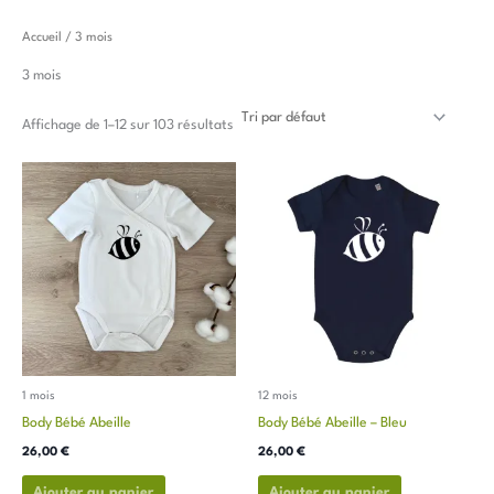
Accueil
/ 3 mois
3 mois
Affichage de 1–12 sur 103 résultats
Ce
Ce
produit
produit
a
a
plusieurs
plusieurs
variations.
variations.
Les
Les
options
options
peuvent
peuvent
être
être
choisies
choisies
1 mois
12 mois
sur
sur
Body Bébé Abeille
Body Bébé Abeille – Bleu
la
la
26,00
€
26,00
€
page
page
du
du
Ajouter au panier
Ajouter au panier