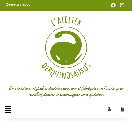
F
I
Aller
Contactez-nous !
a
n
au
c
s
e
t
contenu
b
a
o
g
o
r
k
a
m
Des créations originales, dessinées avec soin et fabriquées en France, pour
habiller, décorer et accompagner votre quotidien.