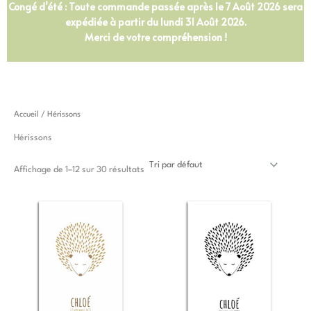
Congé d’été : Toute commande passée après le 7 Août 2026 sera
expédiée à partir du lundi 31 Août 2026.
Merci de votre compréhension !
Accueil
/ Hérissons
Hérissons
Affichage de 1–12 sur 30 résultats
Plage
Plage
Ce
Ce
de
de
produit
produit
prix :
prix :
a
a
12,50 €
10,00 €
à
à
plusieurs
plusieurs
20,00 €
15,00 €
variations.
variations.
Les
Les
options
options
peuvent
peuvent