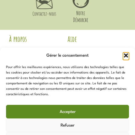
À propos
Aide
Mentions Légales
Livraison et Retours
Gérer le consentement
CGV
Guide des Tailles
Politique de
Mon compte
Pour offrir les meilleures expériences, nous utilisons des technologies telles que
confidentialité
Voir les avis Google
les cookies pour stocker et/ou accéder aux informations des appareils. Le fait de
Contact
consentir à ces technologies nous permettra de traiter des données telles que le
Newsletter
Notre Démarche
comportement de navigation ou les ID uniques sur ce site. Le fait de ne pas
Politique de cookies (UE)
consentir ou de retirer son consentement peut avoir un effet négatif sur certaines
caractéristiques et fonctions.
Inscrivez-vous
pour recevoir
Services
toutes les actualités, promotions,
Accepter
nouveautés et plus !
Programme de Fidélité
Sur Mesure
Refuser
Les Coups de Coeur de
L’Atelier