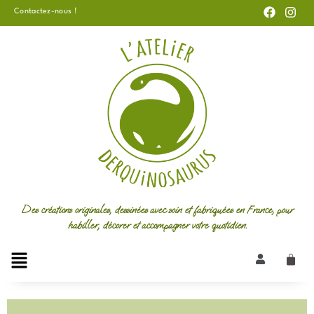
F
I
Aller
Contactez-nous !
a
n
au
c
s
e
t
contenu
b
a
o
g
o
r
k
a
m
Des créations originales, dessinées avec soin et fabriquées en France, pour
habiller, décorer et accompagner votre quotidien.