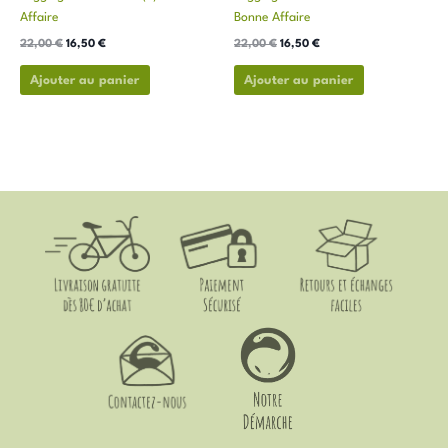
la
la
Affaire
Bonne Affaire
page
page
22,00
€
16,50
€
22,00
€
16,50
€
du
du
produit
produit
Ajouter au panier
Ajouter au panier