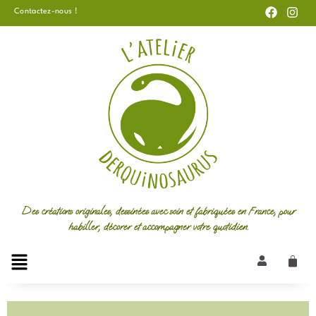
F
I
Aller
Contactez-nous !
a
n
au
c
s
e
t
contenu
b
a
o
g
o
r
k
a
m
Des créations originales, dessinées avec soin et fabriquées en France, pour
habiller, décorer et accompagner votre quotidien.