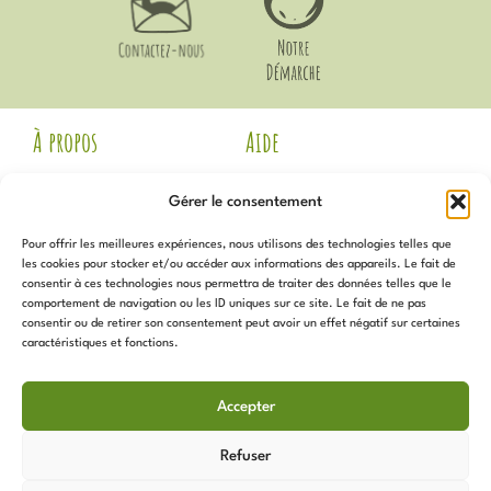
À propos
Aide
Mentions Légales
Livraison et Retours
Gérer le consentement
CGV
Guide des Tailles
Politique de
Mon compte
Pour offrir les meilleures expériences, nous utilisons des technologies telles que
confidentialité
Voir les avis Google
les cookies pour stocker et/ou accéder aux informations des appareils. Le fait de
Contact
consentir à ces technologies nous permettra de traiter des données telles que le
Newsletter
Notre Démarche
comportement de navigation ou les ID uniques sur ce site. Le fait de ne pas
Politique de cookies (UE)
consentir ou de retirer son consentement peut avoir un effet négatif sur certaines
caractéristiques et fonctions.
Inscrivez-vous
pour recevoir
Services
toutes les actualités, promotions,
Accepter
nouveautés et plus !
Programme de Fidélité
Sur Mesure
Refuser
Les Coups de Coeur de
L’Atelier