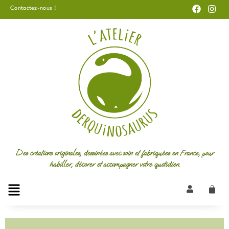
F
I
Aller
Contactez-nous !
a
n
au
c
s
e
t
contenu
b
a
o
g
o
r
k
a
m
Des créations originales, dessinées avec soin et fabriquées en France, pour
habiller, décorer et accompagner votre quotidien.