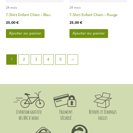
choisies
choisies
24 mois
24 mois
sur
sur
T-Shirt Enfant Chien – Bleu
T-Shirt Enfant Chien – Rouge
la
la
25,00
€
25,00
€
page
page
du
du
Ajouter au panier
Ajouter au panier
produit
produit
1
2
3
4
5
→