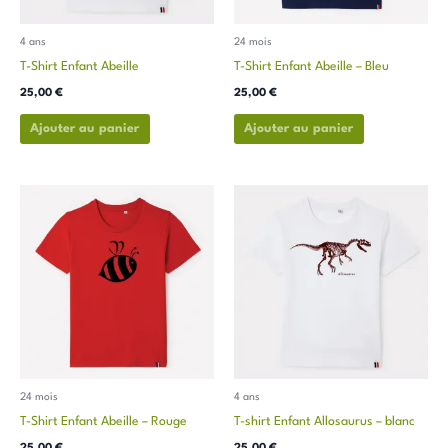
être
être
choisies
choisies
4 ans
24 mois
sur
sur
T-Shirt Enfant Abeille
T-Shirt Enfant Abeille – Bleu
la
la
25,00
€
25,00
€
page
page
du
du
Ajouter au panier
Ajouter au panier
produit
produit
Ce
Ce
produit
produit
a
a
plusieurs
plusieurs
variations.
variations.
Les
Les
options
options
peuvent
peuvent
être
être
choisies
choisies
24 mois
4 ans
sur
sur
T-Shirt Enfant Abeille – Rouge
T-shirt Enfant Allosaurus – blanc
la
la
25,00
€
25,00
€