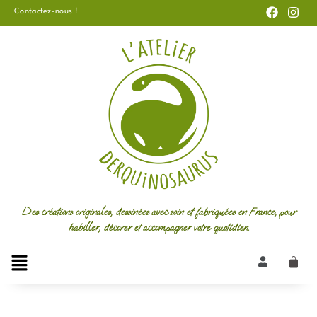
F
I
Aller
Contactez-nous !
a
n
au
c
s
e
t
contenu
b
a
o
g
o
r
k
a
m
Des créations originales, dessinées avec soin et fabriquées en France, pour
habiller, décorer et accompagner votre quotidien.