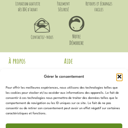
À propos
Aide
Mentions Légales
Livraison et Retours
Gérer le consentement
CGV
Guide des Tailles
Politique de
Mon compte
Pour offrir les meilleures expériences, nous utilisons des technologies telles que
confidentialité
Voir les avis Google
les cookies pour stocker et/ou accéder aux informations des appareils. Le fait de
Contact
consentir à ces technologies nous permettra de traiter des données telles que le
Newsletter
Notre Démarche
comportement de navigation ou les ID uniques sur ce site. Le fait de ne pas
Politique de cookies (UE)
consentir ou de retirer son consentement peut avoir un effet négatif sur certaines
caractéristiques et fonctions.
Inscrivez-vous
pour recevoir
Services
toutes les actualités, promotions,