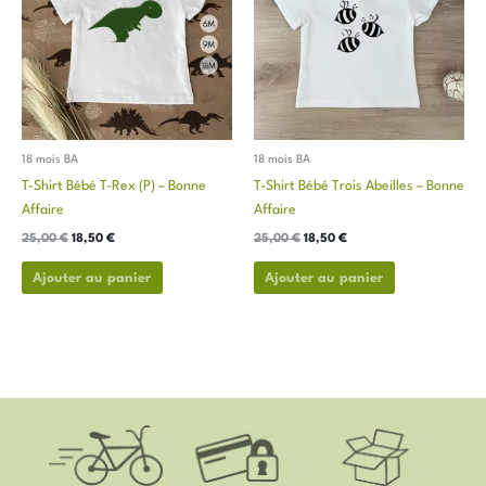
25,00 €.
18,50 €.
25,00 €.
18,50 €.
plusieurs
plusieurs
variations.
variations.
Les
Les
options
options
peuvent
peuvent
être
être
choisies
choisies
18 mois BA
18 mois BA
sur
sur
T-Shirt Bébé T-Rex (P) – Bonne
T-Shirt Bébé Trois Abeilles – Bonne
la
la
Affaire
Affaire
page
page
25,00
€
18,50
€
25,00
€
18,50
€
du
du
produit
produit
Ajouter au panier
Ajouter au panier