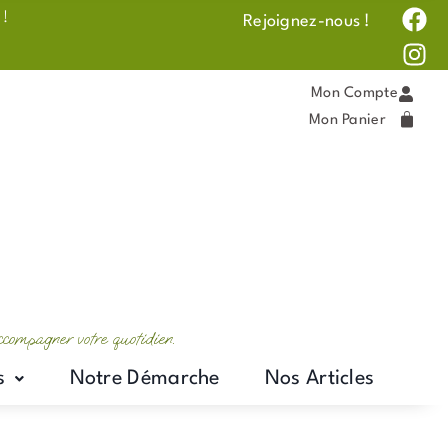
F
I
 !
Rejoignez-nous !
a
n
c
s
e
t
Mon Compte
b
a
Mon Panier
o
g
o
r
k
a
m
accompagner votre quotidien.
s
Notre Démarche
Nos Articles