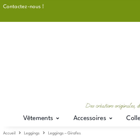
Aller
Contactez-nous !
au
contenu
Des créations originales, d
Vêtements
Accessoires
Coll
Accueil
Leggings
Leggings – Girafes