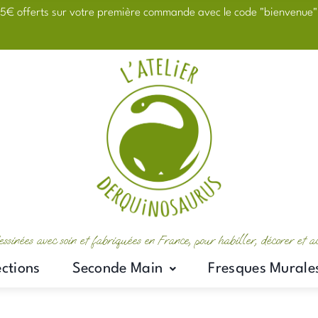
5€ offerts sur votre première commande avec le code "bienvenue"
essinées avec soin et fabriquées en France, pour habiller, décorer et 
ections
Seconde Main
Fresques Murale