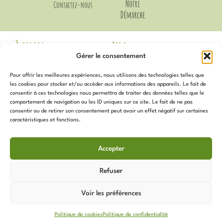
À propos
Aide
Gérer le consentement
Mentions Légales
Livraison et Retours
CGV
Guide des Tailles
Pour offrir les meilleures expériences, nous utilisons des technologies telles que
Politique de
Mon compte
les cookies pour stocker et/ou accéder aux informations des appareils. Le fait de
confidentialité
Voir les avis Google
consentir à ces technologies nous permettra de traiter des données telles que le
Contact
comportement de navigation ou les ID uniques sur ce site. Le fait de ne pas
Newsletter
Notre Démarche
consentir ou de retirer son consentement peut avoir un effet négatif sur certaines
Politique de cookies (UE)
caractéristiques et fonctions.
Inscrivez-vous
pour recevoir
Services
toutes les actualités, promotions,
Accepter
nouveautés et plus !
Programme de Fidélité
Sur Mesure
Refuser
Les Coups de Coeur de
L’Atelier
Voir les préférences
Nos Articles
Politique de cookies
Politique de confidentialité
Copyright © 2026 L'Atelier Derquinosaurus