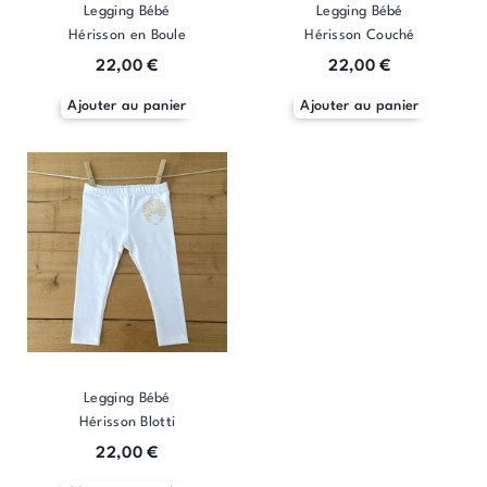
Legging Bébé
Legging Bébé
sur
sur
sur
Hérisson en Boule
Hérisson Couché
la
la
la
page
page
page
22,00
€
22,00
€
du
du
du
Ajouter au panier
Ajouter au panier
produit
produit
produit
Legging Bébé
Hérisson Blotti
22,00
€