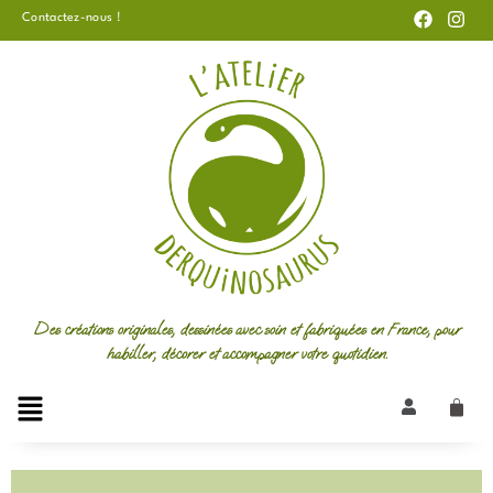
F
I
Aller
Contactez-nous !
a
n
au
c
s
e
t
contenu
b
a
o
g
o
r
k
a
m
Des créations originales, dessinées avec soin et fabriquées en France, pour
habiller, décorer et accompagner votre quotidien.