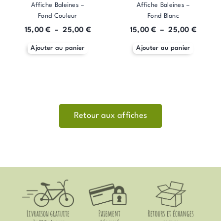
Affiche Baleines –
Affiche Baleines –
sur
sur
Fond Couleur
Fond Blanc
la
la
page
page
15,00
€
–
25,00
€
15,00
€
–
25,00
€
du
du
Ajouter au panier
Ajouter au panier
produit
produit
Retour aux affiches