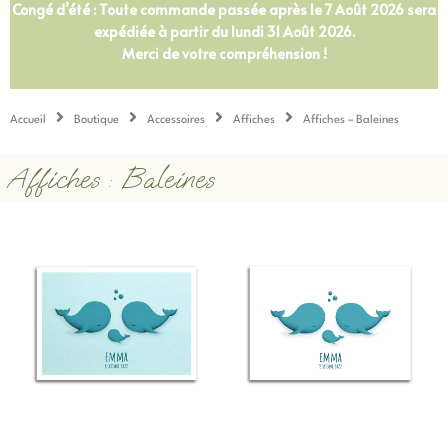
Congé d’été : Toute commande passée après le 7 Août 2026 sera
expédiée à partir du lundi 31 Août 2026.
Merci de votre compréhension !
Accueil
Boutique
Accessoires
Affiches
Affiches – Baleines
Affiches : Baleines
Plage
Plage
Ce
Ce
de
de
produit
produit
prix :
prix :
a
a
15,00 €
15,00 
plusieurs
plusieurs
à
à
variations.
variations
25,00 €
25,00 
Les
Les
options
options
peuvent
peuvent
être
être
choisies
choisies