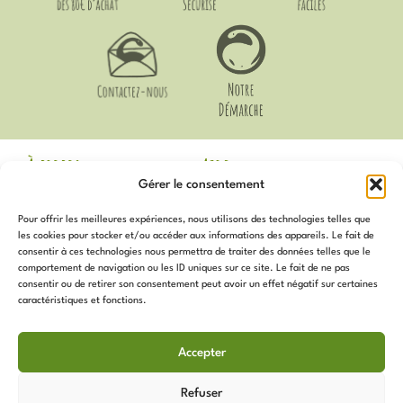
À propos
Aide
Gérer le consentement
Mentions Légales
Livraison et Retours
CGV
Guide des Tailles
Pour offrir les meilleures expériences, nous utilisons des technologies telles que
Politique de
Mon compte
les cookies pour stocker et/ou accéder aux informations des appareils. Le fait de
confidentialité
Voir les avis Google
consentir à ces technologies nous permettra de traiter des données telles que le
Contact
comportement de navigation ou les ID uniques sur ce site. Le fait de ne pas
Newsletter
Notre Démarche
consentir ou de retirer son consentement peut avoir un effet négatif sur certaines
Politique de cookies (UE)
caractéristiques et fonctions.
Inscrivez-vous
pour recevoir
Services
toutes les actualités, promotions,
Accepter
nouveautés et plus !
Programme de Fidélité
Sur Mesure
Refuser