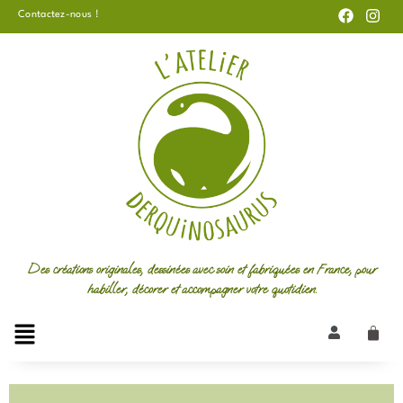
F
I
Aller
Contactez-nous !
a
n
au
c
s
e
t
contenu
b
a
o
g
o
r
k
a
m
Des créations originales, dessinées avec soin et fabriquées en France, pour
habiller, décorer et accompagner votre quotidien.