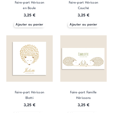
Faire-part Hérisson
Faire-part Hérisson
sur
sur
sur
sur
en Boule
Couché
la
la
la
la
page
page
page
page
3,25
€
3,25
€
du
du
du
du
Ajouter au panier
Ajouter au panier
produit
produit
produit
produit
Faire-part Hérisson
Faire-part Famille
Blotti
Hérissons
3,25
€
3,25
€