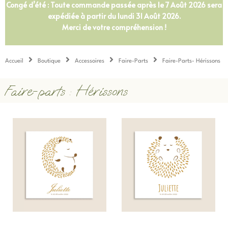
Congé d’été : Toute commande passée après le 7 Août 2026 sera
expédiée à partir du lundi 31 Août 2026.
Merci de votre compréhension !
Accueil
Boutique
Accessoires
Faire-Parts
Faire-Parts- Hérissons
Faire-parts : Hérissons
Ce
Ce
Ce
Ce
produit
produit
produit
produit
a
a
a
a
plusieurs
plusieurs
plusieurs
plusieurs
variations.
variations.
variations
variations
Les
Les
Les
Les
options
options
options
options
peuvent
peuvent
peuvent
peuvent
être
être
être
être
choisies
choisies
choisies
choisies