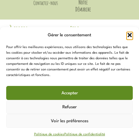
À propos
Aide
Gérer le consentement
Mentions Légales
Livraison et Retours
CGV
Guide des Tailles
Pour offrir les meilleures expériences, nous utilisons des technologies telles que
Politique de
Mon compte
les cookies pour stocker et/ou accéder aux informations des appareils. Le fait de
confidentialité
Voir les avis Google
consentir à ces technologies nous permettra de traiter des données telles que le
Contact
comportement de navigation ou les ID uniques sur ce site. Le fait de ne pas
Newsletter
Notre Démarche
consentir ou de retirer son consentement peut avoir un effet négatif sur certaines
Politique de cookies (UE)
caractéristiques et fonctions.
Inscrivez-vous
pour recevoir
Services
toutes les actualités, promotions,
Accepter
nouveautés et plus !
Programme de Fidélité
Sur Mesure
Refuser
Les Coups de Coeur de
L’Atelier
Voir les préférences
Nos Articles
Politique de cookies
Politique de confidentialité
Copyright © 2026 L'Atelier Derquinosaurus