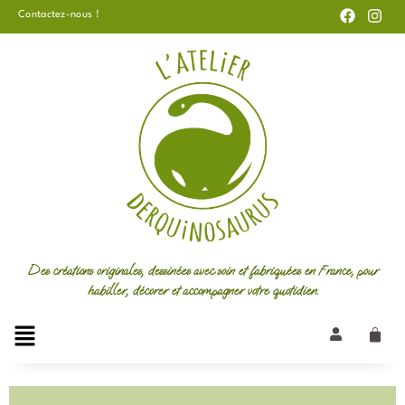
F
I
Aller
Contactez-nous !
a
n
au
c
s
e
t
contenu
b
a
o
g
o
r
k
a
m
Des créations originales, dessinées avec soin et fabriquées en France, pour
habiller, décorer et accompagner votre quotidien.