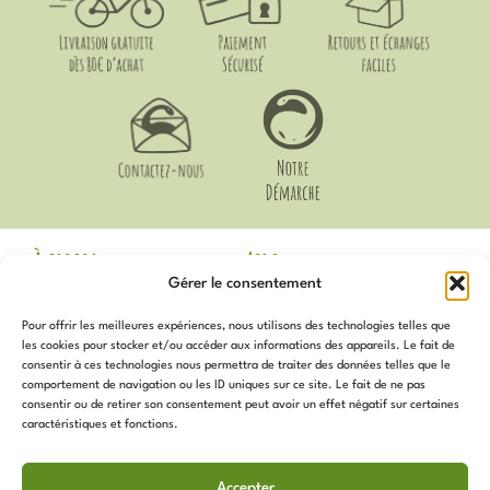
o
g
o
r
k
a
m
À propos
Aide
Gérer le consentement
Mentions Légales
Livraison et Retours
CGV
Guide des Tailles
Pour offrir les meilleures expériences, nous utilisons des technologies telles que
Politique de
Mon compte
les cookies pour stocker et/ou accéder aux informations des appareils. Le fait de
confidentialité
Voir les avis Google
consentir à ces technologies nous permettra de traiter des données telles que le
Contact
comportement de navigation ou les ID uniques sur ce site. Le fait de ne pas
Newsletter
Notre Démarche
consentir ou de retirer son consentement peut avoir un effet négatif sur certaines
Politique de cookies (UE)
caractéristiques et fonctions.
Inscrivez-vous
pour recevoir
Services
toutes les actualités, promotions,
Accepter
nouveautés et plus !