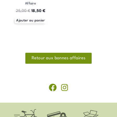
Affaire
25,00
€
18,50
€
Ajouter au panier
Retour aux bonnes affaires
F
I
a
n
c
s
e
t
b
a