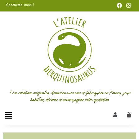
F
I
Aller
Contactez-nous !
a
n
au
c
s
e
t
contenu
b
a
o
g
o
r
k
a
m
Des créations originales, dessinées avec soin et fabriquées en France, pour
habiller, décorer et accompagner votre quotidien.