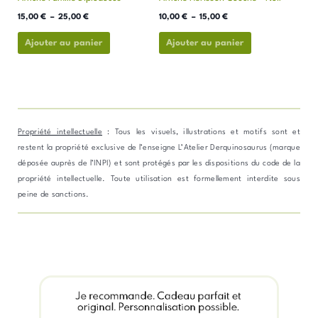
sur
sur
la
la
15,00
€
–
25,00
€
10,00
€
–
15,00
€
page
page
Ajouter au panier
Ajouter au panier
du
du
produit
produit
Propriété intellectuelle
: Tous les visuels, illustrations et motifs sont et
restent la propriété exclusive de l’enseigne L’Atelier Derquinosaurus (marque
déposée auprès de l’INPI) et sont protégés par les dispositions du code de la
propriété intellectuelle. Toute utilisation est formellement interdite sous
peine de sanctions.