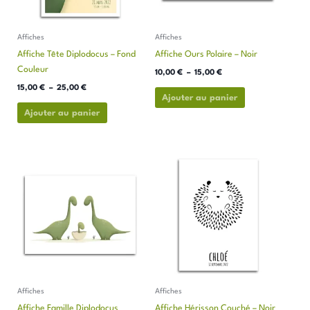
peuvent
peuvent
être
être
Affiches
Affiches
choisies
choisies
Affiche Tête Diplodocus – Fond
Affiche Ours Polaire – Noir
sur
sur
Couleur
la
la
10,00
€
–
15,00
€
page
page
15,00
€
–
25,00
€
Ajouter au panier
du
du
Ajouter au panier
produit
produit
Plage
Plage
Ce
Ce
de
de
produit
produit
prix :
prix :
a
a
15,00 €
10,00 €
à
à
plusieurs
plusieurs
25,00 €
15,00 €
variations.
variations.
Les
Les
options
options
peuvent
peuvent
être
être
Affiches
Affiches
choisies
choisies
Affiche Famille Diplodocus
Affiche Hérisson Couché – Noir