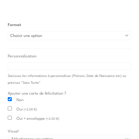
Format
quantité
de
Affiche
Girafe
Personnalisation
et
Girafon
-
Saisissez les informations à personnaliser (Prénom, Date de Naissance etc) ou
Fond
précisez "Sans Texte"
Couleur
Ajouter une carte de félicitation ?
Non
Oui
(
+
2,00
€
)
Oui + enveloppe
(
+
2,50
€
)
Visuel