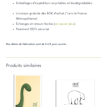
Emballages d’expédition recyclables et biodégradables
Livraison gratuite dès 80€ d’achat (*vers la France
Métropolitaine)
Échanges et retours faciles (
en savoir plus
)
Paiement 100% sécurisé
Nos délais de fabrication sont de 4 à 8 jours ouvrés.
Produits similaires
Plage
Plage
Ce
Ce
de
de
produit
produit
prix :
prix :
a
a
15,00 €
10,00 €
à
à
plusieurs
plusieurs
25,00 €
15,00 €
variations.
variations.
Les
Les
options
options