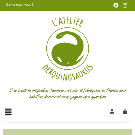
F
I
Aller
Contactez-nous !
a
n
au
c
s
e
t
contenu
b
a
o
g
o
r
k
a
m
Des créations originales, dessinées avec soin et fabriquées en France, pour
habiller, décorer et accompagner votre quotidien.