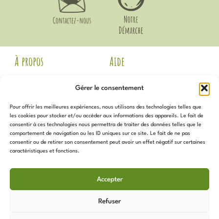
À propos
Aide
Mentions Légales
Livraison et Retours
Gérer le consentement
CGV
Guide des Tailles
Politique de
Mon compte
Pour offrir les meilleures expériences, nous utilisons des technologies telles que
confidentialité
Voir les avis Google
les cookies pour stocker et/ou accéder aux informations des appareils. Le fait de
Contact
consentir à ces technologies nous permettra de traiter des données telles que le
Newsletter
Notre Démarche
comportement de navigation ou les ID uniques sur ce site. Le fait de ne pas
Politique de cookies (UE)
consentir ou de retirer son consentement peut avoir un effet négatif sur certaines
caractéristiques et fonctions.
Inscrivez-vous
pour recevoir
Services
toutes les actualités, promotions,
Accepter
nouveautés et plus !
Programme de Fidélité
Sur Mesure
Refuser
Les Coups de Coeur de
L’Atelier