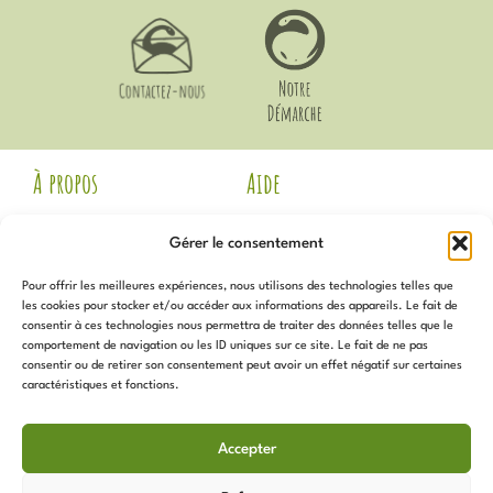
À propos
Aide
Mentions Légales
Livraison et Retours
Gérer le consentement
CGV
Guide des Tailles
Politique de
Mon compte
Pour offrir les meilleures expériences, nous utilisons des technologies telles que
confidentialité
Voir les avis Google
les cookies pour stocker et/ou accéder aux informations des appareils. Le fait de
Contact
consentir à ces technologies nous permettra de traiter des données telles que le
Newsletter
Notre Démarche
comportement de navigation ou les ID uniques sur ce site. Le fait de ne pas
Politique de cookies (UE)
consentir ou de retirer son consentement peut avoir un effet négatif sur certaines
caractéristiques et fonctions.
Inscrivez-vous
pour recevoir
Services
toutes les actualités, promotions,
Accepter
nouveautés et plus !
Programme de Fidélité
Sur Mesure