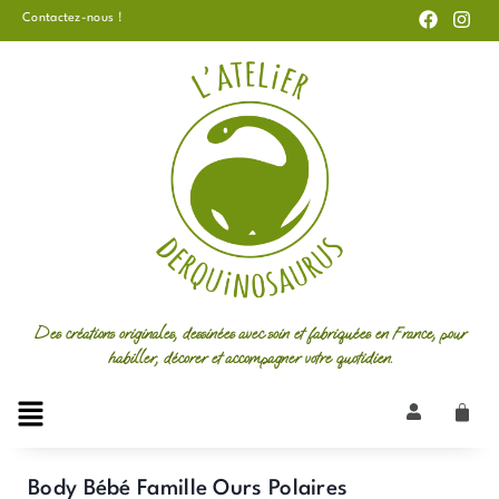
F
I
Aller
Contactez-nous !
a
n
au
c
s
e
t
contenu
b
a
o
g
o
r
k
a
m
Des créations originales, dessinées avec soin et fabriquées en France, pour
habiller, décorer et accompagner votre quotidien.
Body Bébé Famille Ours Polaires