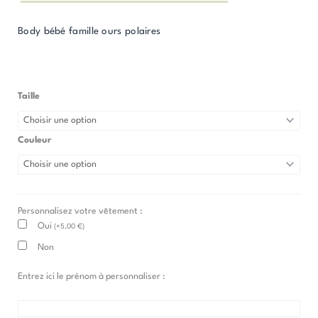
Body bébé famille ours polaires
Taille
quantité
de
Body
Couleur
Bébé
Famille
Ours
Polaires
Personnalisez votre vêtement :
Oui
(
+
5,00
€
)
Non
Entrez ici le prénom à personnaliser :