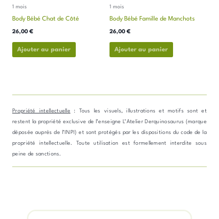
1 mois
1 mois
choisies
choisies
Body Bébé Chat de Côté
Body Bébé Famille de Manchots
sur
sur
la
la
26,00
€
26,00
€
page
page
Ajouter au panier
Ajouter au panier
du
du
produit
produit
Propriété intellectuelle
: Tous les visuels, illustrations et motifs sont et
restent la propriété exclusive de l’enseigne L’Atelier Derquinosaurus (marque
déposée auprès de l’INPI) et sont protégés par les dispositions du code de la
propriété intellectuelle. Toute utilisation est formellement interdite sous
peine de sanctions.