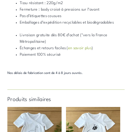
Tissu résistant : 220g/m2
Fermeture : body croisé à pressions sur l’avant
Pas d’étiquettes cousues
Emballages d’expédition recyclables et biodégradables
Livraison gratuite dès 80€ d’achat (*vers la France
Métropolitaine)
Échanges et retours faciles (
en savoir plus
)
Paiement 100% sécurisé
Nos délais de fabrication sont de 4 à 8 jours ouvrés.
Produits similaires
Ce
Ce
produit
produit
a
a
plusieurs
plusieurs