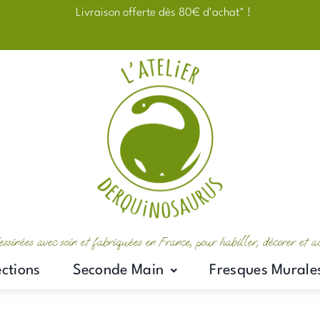
Livraison offerte dès 80€ d'achat* !
essinées avec soin et fabriquées en France, pour habiller, décorer et 
ections
Seconde Main
Fresques Murale