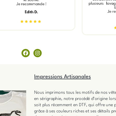
F
I
a
n
c
s
e
t
b
a
Impressions Artisanales
o
g
o
r
k
a
m
Nous imprimons tous les motifs de nos vête
en sérigraphie, notre procédé d’origine lor
soit plus récemment en DTF, qui offre une p
grâce à ses couleurs riches et ses détails p