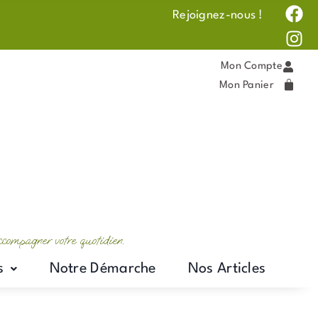
F
I
Rejoignez-nous !
a
n
c
s
e
t
Mon Compte
b
a
Mon Panier
o
g
o
r
k
a
m
accompagner votre quotidien.
s
Notre Démarche
Nos Articles