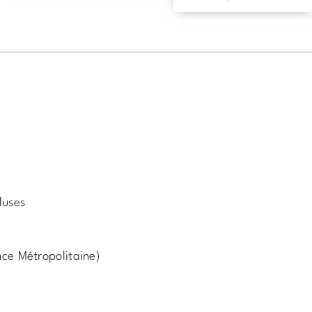
luses
nce Métropolitaine)