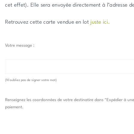
cet effet). Elle sera envoyée directement à l’adresse d
Retrouvez cette carte vendue en lot
juste ici.
quantité
Votre message :
de
Carte
de
remerciement
(N'oubliez pas de signer votre mot)
-
Ours
Polaire
Renseignez les coordonnées de votre destinatire dans "Expédier à une 
paiement.