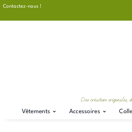
Aller
Contactez-nous !
au
contenu
Des créations originales, d
Vêtements
Accessoires
Coll