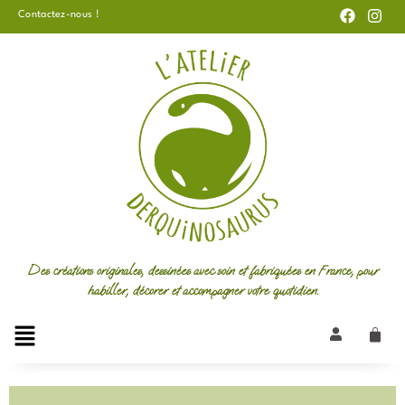
F
I
Aller
Contactez-nous !
a
n
au
c
s
e
t
contenu
b
a
o
g
o
r
k
a
m
Des créations originales, dessinées avec soin et fabriquées en France, pour
habiller, décorer et accompagner votre quotidien.