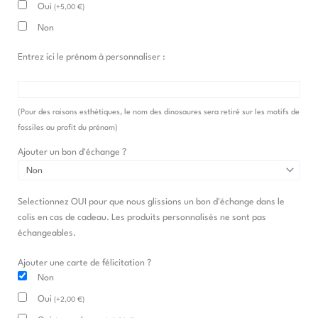
Oui
(
+
5,00
€
)
Abeille
Non
Entrez ici le prénom à personnaliser :
(Pour des raisons esthétiques, le nom des dinosaures sera retiré sur les motifs de
fossiles au profit du prénom)
Ajouter un bon d'échange ?
Selectionnez OUI pour que nous glissions un bon d'échange dans le
colis en cas de cadeau. Les produits personnalisés ne sont pas
échangeables.
Ajouter une carte de félicitation ?
Non
Oui
(
+
2,00
€
)