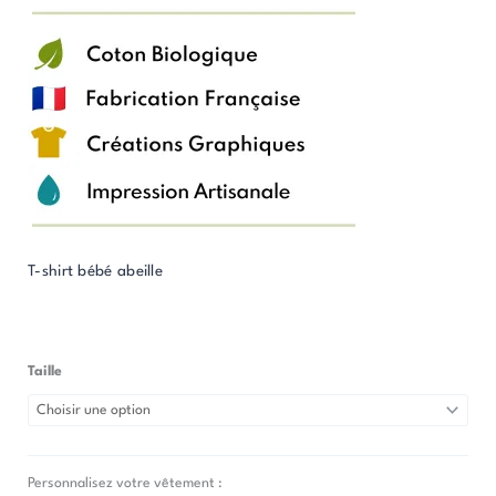
T-shirt bébé abeille
Taille
quantité
de
T-
Shirt
Personnalisez votre vêtement :
Bébé