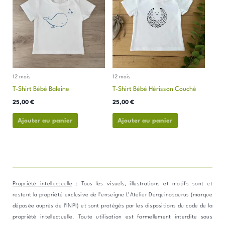
a
a
plusieurs
plusieurs
variations.
variations.
Les
Les
options
options
peuvent
peuvent
être
être
12 mois
12 mois
choisies
choisies
T-Shirt Bébé Baleine
T-Shirt Bébé Hérisson Couché
sur
sur
la
la
25,00
€
25,00
€
page
page
Ajouter au panier
Ajouter au panier
du
du
produit
produit
Propriété intellectuelle
: Tous les visuels, illustrations et motifs sont et
restent la propriété exclusive de l’enseigne L’Atelier Derquinosaurus (marque
déposée auprès de l’INPI) et sont protégés par les dispositions du code de la
propriété intellectuelle. Toute utilisation est formellement interdite sous