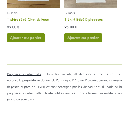
peuvent
peuvent
être
être
12 mois
12 mois
choisies
choisies
T-shirt Bébé Chat de Face
T-Shirt Bébé Diplodocus
sur
sur
la
la
25,00
€
25,00
€
page
page
Ajouter au panier
Ajouter au panier
du
du
produit
produit
Propriété intellectuelle
: Tous les visuels, illustrations et motifs sont et
restent la propriété exclusive de l’enseigne L’Atelier Derquinosaurus (marque
déposée auprès de l’INPI) et sont protégés par les dispositions du code de la
propriété intellectuelle. Toute utilisation est formellement interdite sous
peine de sanctions.