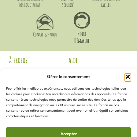
À propos
Aide
Mentions Légales
Livraison et Retours
Gérer le consentement
CGV
Guide des Tailles
Politique de
Mon compte
Pour offrir les meilleures expériences, nous utilisons des technologies telles que
confidentialité
Voir les avis Google
les cookies pour stocker et/ou accéder aux informations des appareils. Le fait de
Contact
consentir à ces technologies nous permettra de traiter des données telles que le
Newsletter
Notre Démarche
comportement de navigation ou les ID uniques sur ce site. Le fait de ne pas
Politique de cookies (UE)
consentir ou de retirer son consentement peut avoir un effet négatif sur certaines
caractéristiques et fonctions.
Inscrivez-vous
pour recevoir
Services
toutes les actualités, promotions,
Accepter
nouveautés et plus !