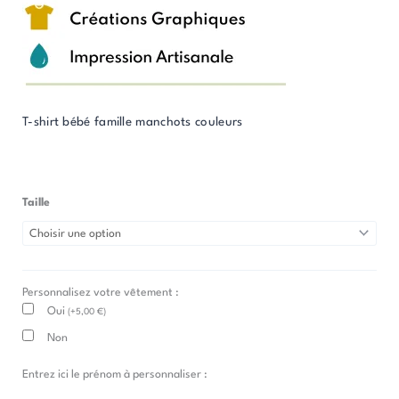
T-shirt bébé famille manchots couleurs
Taille
quantité
de
T-
Shirt
Personnalisez votre vêtement :
Bébé
Oui
(
+
5,00
€
)
Famille
Manchots
Non
couleurs
Entrez ici le prénom à personnaliser :