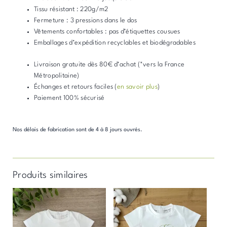
Tissu résistant : 220g/m2
Fermeture : 3 pressions dans le dos
Vêtements confortables : pas d’étiquettes cousues
Emballages d’expédition recyclables et biodégradables
Livraison gratuite dès 80€ d’achat (*vers la France
Métropolitaine)
Échanges et retours faciles (
en savoir plus
)
Paiement 100% sécurisé
Nos délais de fabrication sont de 4 à 8 jours ouvrés.
Produits similaires
Ce
Ce
produit
produit
a
a
plusieurs
plusieurs