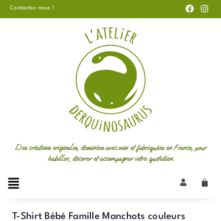
F
I
Aller
Contactez-nous !
a
n
au
c
s
e
t
contenu
b
a
o
g
o
r
k
a
m
Des créations originales, dessinées avec soin et fabriquées en France, pour
habiller, décorer et accompagner votre quotidien.
T-Shirt Bébé Famille Manchots couleurs