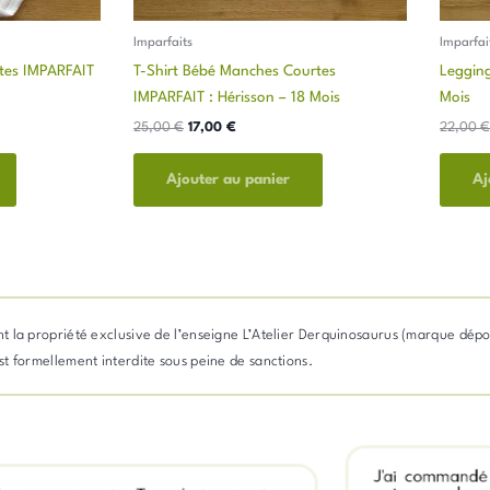
Imparfaits
Imparfai
tes IMPARFAIT
T-Shirt Bébé Manches Courtes
Legging
IMPARFAIT : Hérisson – 18 Mois
Mois
25,00
€
17,00
€
22,00
€
Ajouter au panier
Aj
stent la propriété exclusive de l’enseigne L’Atelier Derquinosaurus (marque dép
 est formellement interdite sous peine de sanctions.