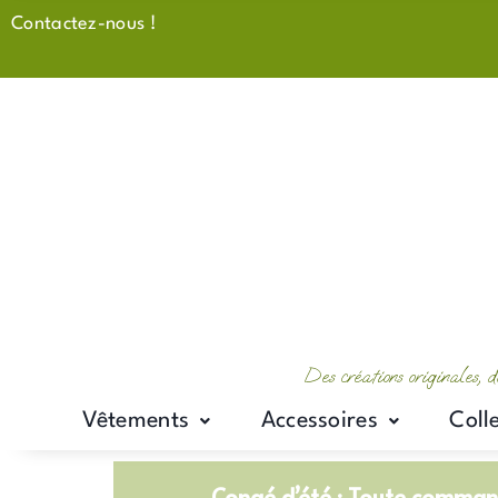
Aller
Contactez-nous !
au
contenu
Des créations originales, d
Vêtements
Accessoires
Coll
Congé d’été : Toute command