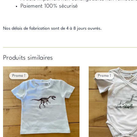
Paiement 100% sécurisé
Nos délais de fabrication sont de 4 à 8 jours ouvrés.
Produits similaires
Le
Le
Le
Le
prix
prix
prix
prix
Promo !
Promo !
Promo !
Promo !
initial
actuel
initial
actuel
était :
est :
était :
est :
25,00 €.
22,00 €.
26,00 €.
17,00 €.