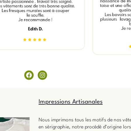
F
I
a
n
c
s
e
t
b
a
Impressions Artisanales
o
g
o
r
k
a
m
Nous imprimons tous les motifs de nos vête
en sérigraphie, notre procédé d’origine lor