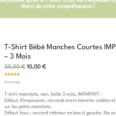
Merci de votre compréhension !
T-Shirt Bébé Manches Courtes IM
– 3 Mois
25,00
€
10,00
€
Le
Le
prix
prix
(Avis Google)
initial
actuel
était :
est :
T-shirt manchots, noir, taille 3 mois, IMPARFAIT :
25,00 €.
10,00 €.
Défaut d’impression, raccords encre blanche visibles et 
sur les petits manchots.
Défaut tissu : raccord intérieur en bas à gauche. Ne se 