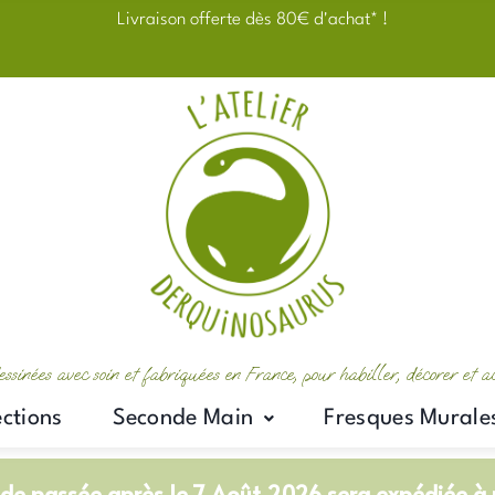
Livraison offerte dès 80€ d'achat* !
essinées avec soin et fabriquées en France, pour habiller, décorer et 
ections
Seconde Main
Fresques Murale
e passée après le 7 Août 2026 sera expédiée à p