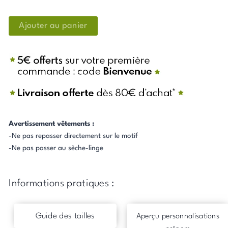
quantité
Ajouter au panier
de
T-
Shirt
Bébé
Manches
Courtes
IMPARFAIT
:
Avertissement vêtements :
Manchots
-Ne pas repasser directement sur le motif
-
-Ne pas passer au sèche-linge
3
Mois
Informations pratiques :
Guide des tailles
Aperçu personnalisations