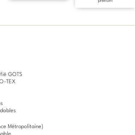
prénom
tifié GOTS
EKO-TEX
es
adables
nce Métropolitaine)
sable