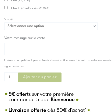
Oui
(
+
2,00
€
)
Oui + enveloppe
(
+
2,50
€
)
Visuel
Votre message sur la carte
Ecrivez ici un petit mot pour votre destinataire. Une seule fois suffit si votre commande
signer votre mot.
Ajouter au panier