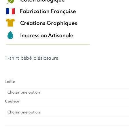
T-shirt bébé plésiosaure
quantité
Taille
de
T-
Shirt
Couleur
Bébé
Plésiosaure
(P)