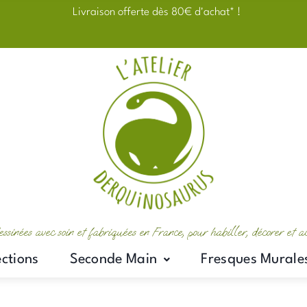
Livraison offerte dès 80€ d'achat* !
essinées avec soin et fabriquées en France, pour habiller, décorer et 
ections
Seconde Main
Fresques Murale