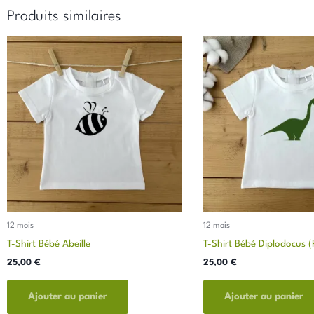
Produits similaires
Ce
produit
a
plusieurs
variations.
Les
options
peuvent
être
choisies
sur
12 mois
12 mois
la
T-Shirt Bébé Abeille
T-Shirt Bébé Diplodocus (
page
du
25,00
€
25,00
€
produit
Ajouter au panier
Ajouter au panier