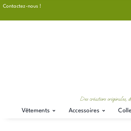
Aller
Contactez-nous !
au
contenu
Des créations originales, d
Vêtements
Accessoires
Coll