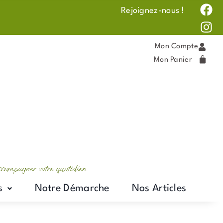
F
I
Rejoignez-nous !
a
n
c
s
e
t
Mon Compte
b
a
Mon Panier
o
g
o
r
k
a
m
accompagner votre quotidien.
s
Notre Démarche
Nos Articles