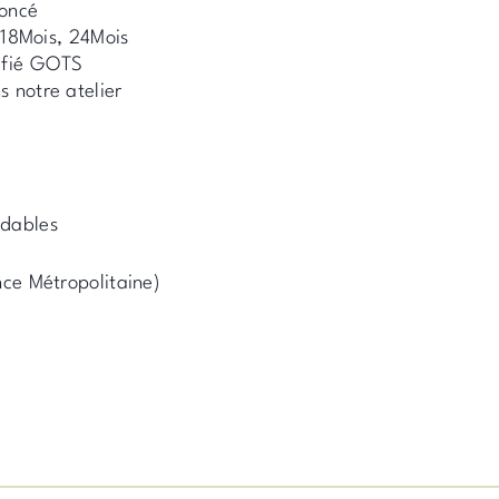
Foncé
, 18Mois, 24Mois
tifié GOTS
 notre atelier
adables
nce Métropolitaine)