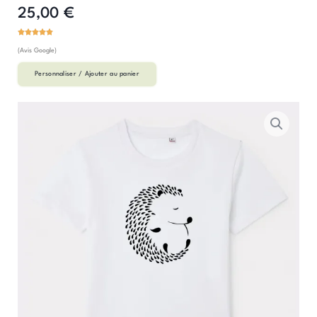
25,00
€
(Avis Google)
Personnaliser / Ajouter au panier