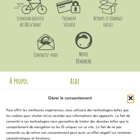
À propos
Aide
Mentions Légales
Livraison et Retours
Gérer le consentement
CGV
Guide des Tailles
Politique de
Mon compte
Pour offrir les meilleures expériences, nous utilisons des technologies telles que
confidentialité
Voir les avis Google
les cookies pour stocker et/ou accéder aux informations des appareils. Le fait de
Contact
consentir à ces technologies nous permettra de traiter des données telles que le
Newsletter
Notre Démarche
comportement de navigation ou les ID uniques sur ce site. Le fait de ne pas
Politique de cookies (UE)
consentir ou de retirer son consentement peut avoir un effet négatif sur certaines
caractéristiques et fonctions.