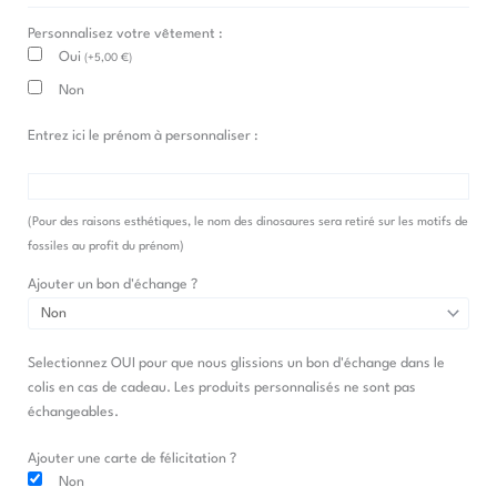
en
Personnalisez votre vêtement :
Boule
Oui
(
+
5,00
€
)
Non
Entrez ici le prénom à personnaliser :
(Pour des raisons esthétiques, le nom des dinosaures sera retiré sur les motifs de
fossiles au profit du prénom)
Ajouter un bon d'échange ?
Selectionnez OUI pour que nous glissions un bon d'échange dans le
colis en cas de cadeau. Les produits personnalisés ne sont pas
échangeables.
Ajouter une carte de félicitation ?
Non