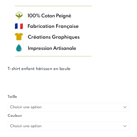
T-shirt enfant hérisson en boule
Taille
quantité
de
T-
Couleur
Shirt
Enfant
Hérisson