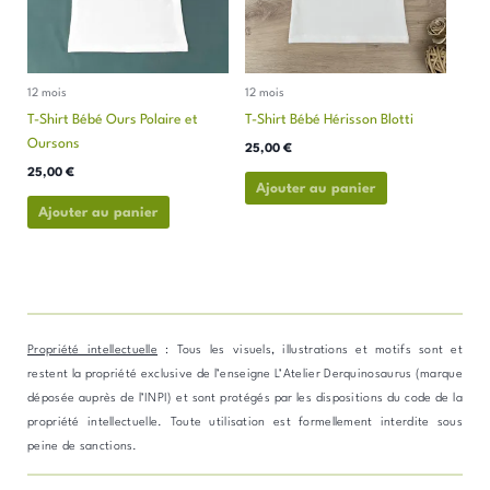
Les
Les
options
options
peuvent
peuvent
être
être
12 mois
12 mois
choisies
choisies
T-Shirt Bébé Ours Polaire et
T-Shirt Bébé Hérisson Blotti
sur
sur
Oursons
la
la
25,00
€
page
page
25,00
€
Ajouter au panier
du
du
Ajouter au panier
produit
produit
Propriété intellectuelle
: Tous les visuels, illustrations et motifs sont et
restent la propriété exclusive de l’enseigne L’Atelier Derquinosaurus (marque
déposée auprès de l’INPI) et sont protégés par les dispositions du code de la
propriété intellectuelle. Toute utilisation est formellement interdite sous
peine de sanctions.