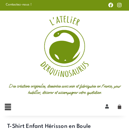
F
I
Aller
Contactez-nous !
a
n
au
c
s
e
t
contenu
b
a
o
g
o
r
k
a
m
Des créations originales, dessinées avec soin et fabriquées en France, pour
habiller, décorer et accompagner votre quotidien.
T-Shirt Enfant Hérisson en Boule