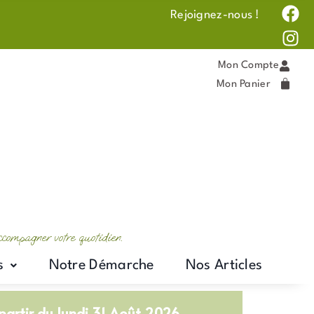
F
I
Rejoignez-nous !
a
n
c
s
e
t
Mon Compte
b
a
Mon Panier
o
g
o
r
k
a
m
accompagner votre quotidien.
s
Notre Démarche
Nos Articles
artir du lundi 31 Août 2026.