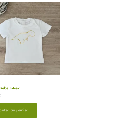
Ce
produit
a
plusieurs
variations.
Les
options
peuvent
être
choisies
sur
la
 Bébé T-Rex
page
du
€
produit
outer au panier