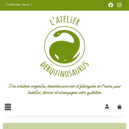
F
I
Aller
Contactez-nous !
a
n
au
c
s
e
t
contenu
b
a
o
g
o
r
k
a
m
Des créations originales, dessinées avec soin et fabriquées en France, pour
habiller, décorer et accompagner votre quotidien.