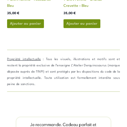
sur
sur
Bleu
Crevette – Bleu
la
la
page
page
35,00
€
35,00
€
du
du
Ajouter au panier
Ajouter au panier
produit
produit
Propriété intellectuelle
: Tous les visuels, illustrations et motifs sont et
restent la propriété exclusive de l’enseigne L’Atelier Derquinosaurus (marque
déposée auprès de l’INPI) et sont protégés par les dispositions du code de la
propriété intellectuelle. Toute utilisation est formellement interdite sous
peine de sanctions.