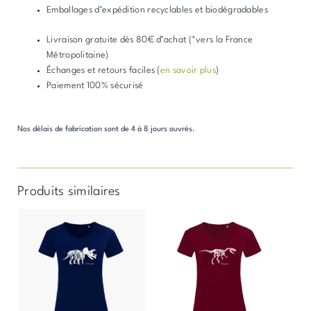
Emballages d’expédition recyclables et biodégradables
Livraison gratuite dès 80€ d’achat (*vers la France
Métropolitaine)
Échanges et retours faciles (
en savoir plus
)
Paiement 100% sécurisé
Nos délais de fabrication sont de 4 à 8 jours ouvrés.
Produits similaires
Ce
Ce
produit
produit
a
a
plusieurs
plusieurs
variations.
variations.
Les
Les
options
options