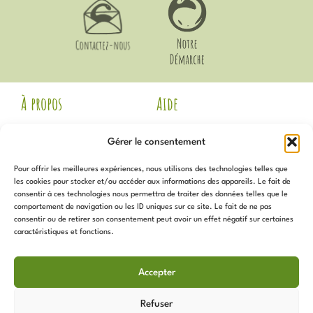
À propos
Aide
Mentions Légales
Livraison et Retours
Gérer le consentement
CGV
Guide des Tailles
Politique de
Mon compte
Pour offrir les meilleures expériences, nous utilisons des technologies telles que
confidentialité
Voir les avis Google
les cookies pour stocker et/ou accéder aux informations des appareils. Le fait de
Contact
consentir à ces technologies nous permettra de traiter des données telles que le
Newsletter
Notre Démarche
comportement de navigation ou les ID uniques sur ce site. Le fait de ne pas
Politique de cookies (UE)
consentir ou de retirer son consentement peut avoir un effet négatif sur certaines
caractéristiques et fonctions.
Inscrivez-vous
pour recevoir
Services
toutes les actualités, promotions,
Accepter
nouveautés et plus !
Programme de Fidélité
Sur Mesure
Refuser
Les Coups de Coeur de