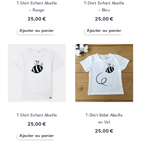
T-Shirt Enfant Abeille
T-Shirt Enfant Abeille
sur
sur
sur
sur
sur
– Rouge
– Bleu
la
la
la
la
la
page
page
page
page
page
25,00
€
25,00
€
du
du
du
du
du
Ajouter au panier
Ajouter au panier
produit
produit
produit
produit
produit
T-Shirt Enfant Abeille
T-Shirt Bébé Abeille
en Vol
25,00
€
25,00
€
Ajouter au panier