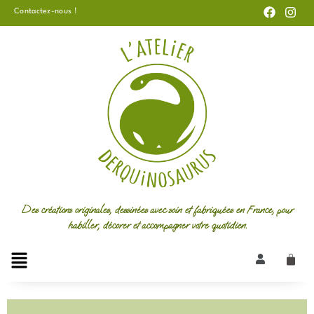
F
I
Aller
Contactez-nous !
a
n
au
c
s
e
t
contenu
b
a
o
g
o
r
k
a
m
Des créations originales, dessinées avec soin et fabriquées en France, pour
habiller, décorer et accompagner votre quotidien.