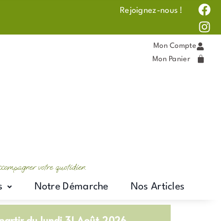
F
I
Rejoignez-nous !
a
n
c
s
e
t
Mon Compte
b
a
Mon Panier
o
g
o
r
k
a
m
accompagner votre quotidien.
s
Notre Démarche
Nos Articles
artir du lundi 31 Août 2026.