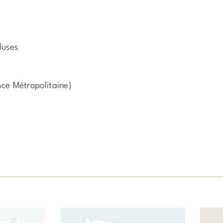
luses
nce Métropolitaine)