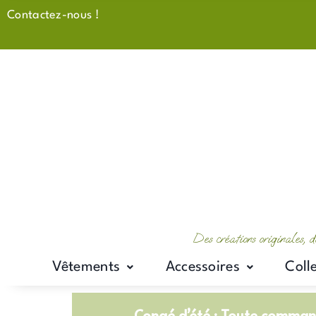
Aller
Contactez-nous !
au
contenu
Des créations originales, d
Vêtements
Accessoires
Coll
Congé d’été : Toute command