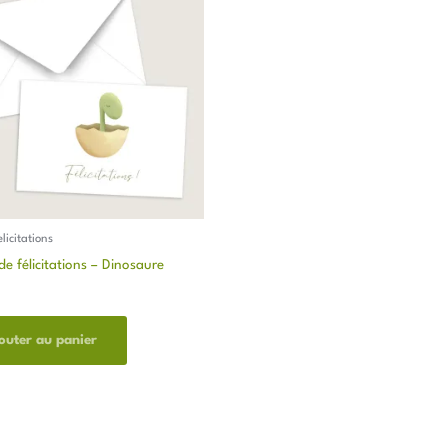
licitations
de félicitations – Dinosaure
outer au panier