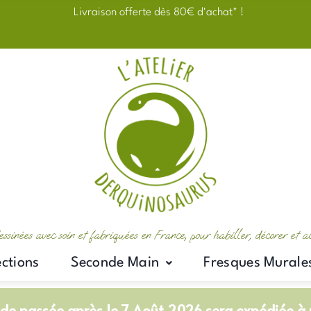
Livraison offerte dès 80€ d'achat* !
essinées avec soin et fabriquées en France, pour habiller, décorer et 
ections
Seconde Main
Fresques Murale
e passée après le 7 Août 2026 sera expédiée à p