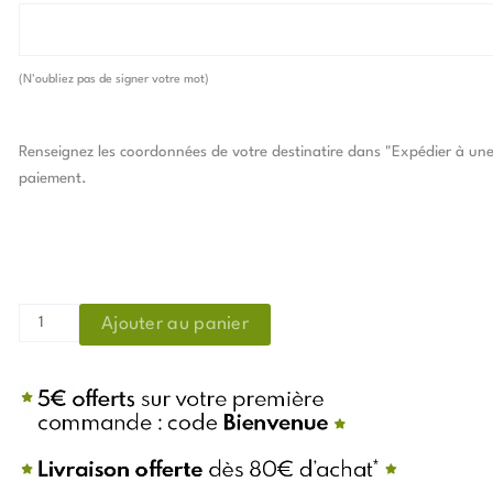
Cartes
de
félicitations
(N'oubliez pas de signer votre mot)
-
Hérisson
en
Renseignez les coordonnées de votre destinatire dans "Expédier à une 
Boule
paiement.
Ajouter au panier